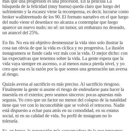
más que una progresión es una procesión. En la película La
búsqueda de la felicidad (muy buena) queda claro que luego del
sufrimiento y la escasez viene la recompensa, es decir, lucrarse como
broker wallstreetsudo de los 90. El formato narrativo en el que luego
del nudo viene el desenlace no alcanza a contemplar que luego
aparece un nuevo nudo; no sé: un tumor, un embarazo no deseado,
un arancel del 25%.
En fin. No era mi objetivo desmenuzar la vida sino solo ilustrar la
cosa tan obvia de que la vida es cíclica y no progresiva. La ilusión
instagramera se funde cada vez más con la vida. O mejor dicho: con
las expectativas que tenemos sobre la vida. La gente espera que la
vida vaya siempre en ascenso, o al menos nunca pierda nivel, y yo
creo que esa es la razón por la que somos una generación tan aversa
al riesgo.
Quizás aversa al sacrificio es más preciso. Al sacrificio riesgoso.
Finalmente la gente si asume el riesgo de endeudarse para hacer la
maestría en el exterior, pero seamos sinceros: pocas apuestas más
seguras. Yo creo que un factor no menor del colapso de la natalidad
tiene que ver con lo inconcebible que se volvió el retroceso. Nadie
está dispuesto a echar para atrás en su comodidad, en su estatus
social, ni en su calidad de vida. Su perfil de instagram no lo
toleraría.
Es, en breve, la generación más conservadora de la que tengamos