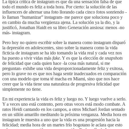
La típica crítica de instagram es que da una sensación falsa de que
todo el mundo es feliz a toda hora. Por cierto: la solución de las
influencers de alternar una foto llorando cada cinco fotos sonriendo -
lo llaman “humanizar” instagram- me parece que soluciona poco y
en cambio da mucha vergüenza ajena. La solución ya la dio, y la
justificó, Jonathan Haidt en su libro Generación ansiosa: menos -no
más- instagram.
Pero hoy no quiero escribir sobre la manera como instagram disparó
la depresión en adolescentes, sino sobre la manera como la vida
ficticia de instagram se ha ido tomando la vida real y cada vez nos
ha puesto a vivir vidas más
fake
. Y es que la elección de
snapshots
de felicidad que cada quien hace -la cosa más natural, si me
preguntan- exhibe una vida desproporcionadamente feliz y exitosa,
pero lo grave no es que nos haga sentir inadecuados en comparación
con una modelo que toma té macha en Miami, sino que nos hace
creer que la vida tiene una naturaleza de progresiva felicidad que
simplemente no tiene.
En mi experiencia la vida es feliz y luego no. Y luego vuelve a serlo.
Y a veces uno está contento, pero otras veces está modo combate. A
ratos Heidi cantando en los campos, a otros Michael Jordan sentado
en un sillón amarillo meditando la próxima venganza. Media hora en
instagram le muestra a uno que la vida es una progresión hacia la
felicidad; media hora de un martes frío bogotano le aclara que esto