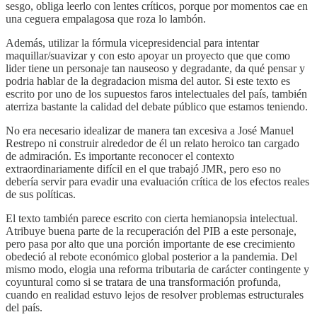
sesgo, obliga leerlo con lentes críticos, porque por momentos cae en
una ceguera empalagosa que roza lo lambón.
Además, utilizar la fórmula vicepresidencial para intentar
maquillar/suavizar y con esto apoyar un proyecto que que como
lider tiene un personaje tan nauseoso y degradante, da qué pensar y
podria hablar de la degradacion misma del autor. Si este texto es
escrito por uno de los supuestos faros intelectuales del país, también
aterriza bastante la calidad del debate público que estamos teniendo.
No era necesario idealizar de manera tan excesiva a José Manuel
Restrepo ni construir alrededor de él un relato heroico tan cargado
de admiración. Es importante reconocer el contexto
extraordinariamente difícil en el que trabajó JMR, pero eso no
debería servir para evadir una evaluación crítica de los efectos reales
de sus políticas.
El texto también parece escrito con cierta hemianopsia intelectual.
Atribuye buena parte de la recuperación del PIB a este personaje,
pero pasa por alto que una porción importante de ese crecimiento
obedeció al rebote económico global posterior a la pandemia. Del
mismo modo, elogia una reforma tributaria de carácter contingente y
coyuntural como si se tratara de una transformación profunda,
cuando en realidad estuvo lejos de resolver problemas estructurales
del país.