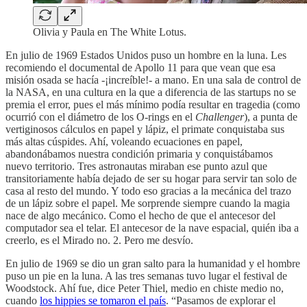
Olivia y Paula en The White Lotus.
En julio de 1969 Estados Unidos puso un hombre en la luna. Les
recomiendo el documental de Apollo 11 para que vean que esa
misión osada se hacía -¡increíble!- a mano. En una sala de control de
la NASA, en una cultura en la que a diferencia de las startups no se
premia el error, pues el más mínimo podía resultar en tragedia (como
ocurrió con el diámetro de los O-rings en el
Challenger
), a punta de
vertiginosos cálculos en papel y lápiz, el primate conquistaba sus
más altas cúspides. Ahí, voleando ecuaciones en papel,
abandonábamos nuestra condición primaria y conquistábamos
nuevo territorio. Tres astronautas miraban ese punto azul que
transitoriamente había dejado de ser su hogar para servir tan solo de
casa al resto del mundo. Y todo eso gracias a la mecánica del trazo
de un lápiz sobre el papel. Me sorprende siempre cuando la magia
nace de algo mecánico. Como el hecho de que el antecesor del
computador sea el telar. El antecesor de la nave espacial, quién iba a
creerlo, es el Mirado no. 2. Pero me desvío.
En julio de 1969 se dio un gran salto para la humanidad y el hombre
puso un pie en la luna. A las tres semanas tuvo lugar el festival de
Woodstock. Ahí fue, dice Peter Thiel, medio en chiste medio no,
cuando
los hippies se tomaron el país
. “Pasamos de explorar el