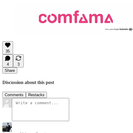
35
4
3
Share
Discussion about this post
Comments
Restacks