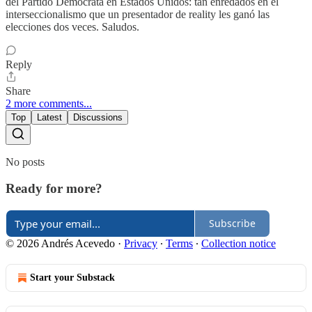
del Partido Demócrata en Estados Unidos: tan enredados en el
interseccionalismo que un presentador de reality les ganó las
elecciones dos veces. Saludos.
Reply
Share
2 more comments...
Top
Latest
Discussions
No posts
Ready for more?
Subscribe
© 2026 Andrés Acevedo
·
Privacy
∙
Terms
∙
Collection notice
Start your Substack