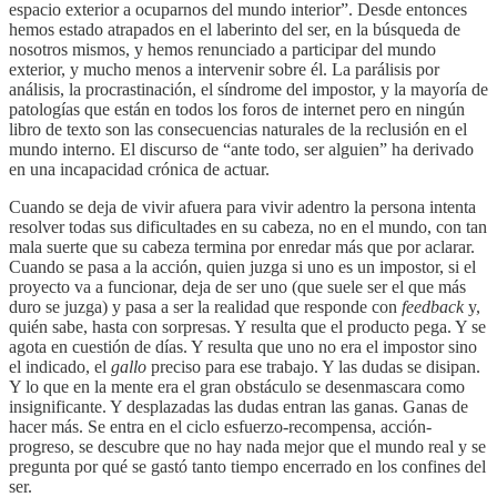
espacio exterior a ocuparnos del mundo interior”. Desde entonces
hemos estado atrapados en el laberinto del ser, en la búsqueda de
nosotros mismos, y hemos renunciado a participar del mundo
exterior, y mucho menos a intervenir sobre él. La parálisis por
análisis, la procrastinación, el síndrome del impostor, y la mayoría de
patologías que están en todos los foros de internet pero en ningún
libro de texto son las consecuencias naturales de la reclusión en el
mundo interno. El discurso de “ante todo, ser alguien” ha derivado
en una incapacidad crónica de actuar.
Cuando se deja de vivir afuera para vivir adentro la persona intenta
resolver todas sus dificultades en su cabeza, no en el mundo, con tan
mala suerte que su cabeza termina por enredar más que por aclarar.
Cuando se pasa a la acción, quien juzga si uno es un impostor, si el
proyecto va a funcionar, deja de ser uno (que suele ser el que más
duro se juzga) y pasa a ser la realidad que responde con
feedback
y,
quién sabe, hasta con sorpresas. Y resulta que el producto pega. Y se
agota en cuestión de días. Y resulta que uno no era el impostor sino
el indicado, el
gallo
preciso para ese trabajo. Y las dudas se disipan.
Y lo que en la mente era el gran obstáculo se desenmascara como
insignificante. Y desplazadas las dudas entran las ganas. Ganas de
hacer más. Se entra en el ciclo esfuerzo-recompensa, acción-
progreso, se descubre que no hay nada mejor que el mundo real y se
pregunta por qué se gastó tanto tiempo encerrado en los confines del
ser.