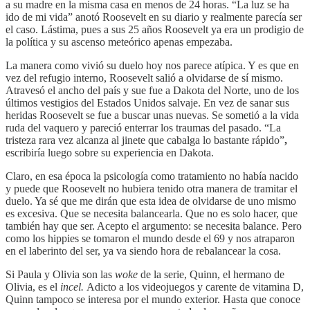
a su madre en la misma casa en menos de 24 horas. “La luz se ha
ido de mi vida” anotó Roosevelt en su diario y realmente parecía ser
el caso. Lástima, pues a sus 25 años Roosevelt ya era un prodigio de
la política y su ascenso meteórico apenas empezaba.
La manera como vivió su duelo hoy nos parece atípica. Y es que en
vez del refugio interno, Roosevelt salió a olvidarse de sí mismo.
Atravesó el ancho del país y sue fue a Dakota del Norte, uno de los
últimos vestigios del Estados Unidos salvaje. En vez de sanar sus
heridas Roosevelt se fue a buscar unas nuevas. Se sometió a la vida
ruda del vaquero y pareció enterrar los traumas del pasado. “La
tristeza rara vez alcanza al jinete que cabalga lo bastante rápido”
,
escribiría luego sobre su experiencia en Dakota.
Claro, en esa época la psicología como tratamiento no había nacido
y puede que Roosevelt no hubiera tenido otra manera de tramitar el
duelo. Ya sé que me dirán que esta idea de olvidarse de uno mismo
es excesiva. Que se necesita balancearla. Que no es solo hacer, que
también hay que ser. Acepto el argumento: se necesita balance. Pero
como los hippies se tomaron el mundo desde el 69 y nos atraparon
en el laberinto del ser, ya va siendo hora de rebalancear la cosa.
Si Paula y Olivia son las
woke
de la serie, Quinn, el hermano de
Olivia, es el
incel.
Adicto a los videojuegos y carente de vitamina D,
Quinn tampoco se interesa por el mundo exterior. Hasta que conoce