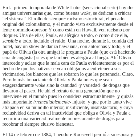
En la primera temporada de White Lotus (sensacional serie) hay dos
amigas universitarias que, como buenas
woke,
se dedican a criticar
“el sistema”. El rollo de siempre: racismo estructural, el pecado
original del colonialismo, y el mundo visto exclusivamente desde el
lente oprimido-opresor. Y como están en Hawaii, ven racismo por
doquier. Una de ellas, Paula, es alérgica a todo, o como dice ella,
sensible
a todo, incluido el ruido. Una noche, durante la comida del
hotel, hay un show de danza hawaiana, con antorchas y todo, y el
papá de Olivia (la otra amiga) le pregunta a Paula (que está haciendo
cara de angustia) si es que también es alérgica al fuego. Ahí Olivia
intercede y aclara que la mala cara de Paula evidentemente es por el
hecho de que los nativos se vean obligados a entretener a sus
victimarios, los blancos que les robaron lo que les pertenecía. Claro.
Pero lo más impactante de Olivia y Paula no es que sean
exageradamente
woke
sino la cantidad -y variedad- de drogas que
llevaron al paseo. He ahí el retrato de una generación que no
interviene en el mundo pues lo considera estructuralmente -y quizás
más importante
irremediablemente
- injusto, y que por lo tanto vive
atrapada en su mundillo interior, insuficiente, insatisfactorio, y cuya
reclusividad deriva en tal inactividad que obliga a Olivia y Paula a
recurrir a una variedad realmente impresionante de drogas para
recobrar el siempre elusivo bienestar.
El 14 de febrero de 1884, Theodore Roosevelt perdió a su esposa y