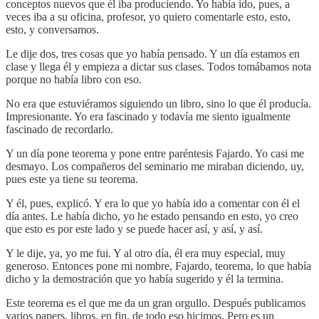
conceptos nuevos que él iba produciendo. Yo había ido, pues, a
veces iba a su oficina, profesor, yo quiero comentarle esto, esto,
esto, y conversamos.
Le dije dos, tres cosas que yo había pensado. Y un día estamos en
clase y llega él y empieza a dictar sus clases. Todos tomábamos nota
porque no había libro con eso.
No era que estuviéramos siguiendo un libro, sino lo que él producía.
Impresionante. Yo era fascinado y todavía me siento igualmente
fascinado de recordarlo.
Y un día pone teorema y pone entre paréntesis Fajardo. Yo casi me
desmayo. Los compañeros del seminario me miraban diciendo, uy,
pues este ya tiene su teorema.
Y él, pues, explicó. Y era lo que yo había ido a comentar con él el
día antes. Le había dicho, yo he estado pensando en esto, yo creo
que esto es por este lado y se puede hacer así, y así, y así.
Y le dije, ya, yo me fui. Y al otro día, él era muy especial, muy
generoso. Entonces pone mi nombre, Fajardo, teorema, lo que había
dicho y la demostración que yo había sugerido y él la termina.
Este teorema es el que me da un gran orgullo. Después publicamos
varios papers, libros, en fin, de todo eso hicimos. Pero es un