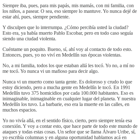
Siempre iba, pues, para mis papás, mis mamás, con mi familia, con
los niños, a pasear. O sea, eso siempre lo mantuve. Yo nunca dejé de
estar ahí, pues, siempre pendiente.
Y disculpen que lo interrumpa. ¿Cómo percibía usted la ciudad?
Esto era, ya había muerto Pablo Escobar, pero en todo caso seguía
siendo una ciudad violenta.
Cuéntame un poquito. Bueno, sí, ahí voy al contacto de todo esto.
Entonces, pues, yo no viví en Medellín sus épocas violentas.
No, a mi familia, todos los que estaban allá les tocó. Yo no, a mí no
me tocó. Yo nunca vi un mafioso para decir algo.
Nunca vi un muerto como tanta gente. Es doloroso y crudo lo que
estoy diciendo, pero a mucha gente en Medellín le tocó. En 1991
Medellín tuvo 375 homicidios por cada 100.000 habitantes. Eso es
inimaginable, inimaginable en cualquier lugar del planeta. Y nuestra
Medellín los tuvo. La barbarie, eso era la muerte en las calles, en
muchos espacios.
Yo no vivía allá, en el sentido físico, cierto, pero siempre tenía esa
conexión. Y voy a contar esto, que hace parte de todo este mundo de
ataques y todas estas cosas. Un señor que se llama Álvaro Uribe, sí,
yo escribía columnas y en alguna oportunidad hablamos acá en