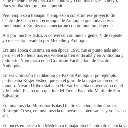
Y de repente me empiezo a encontrar yo con mis raíces. Vuelvo.
Pues yo iba siempre, por supuesto.
Pero empiezo a trabajar. Y empiezo a construir ese proyecto de
Centro de Ciencia y Tecnología de Antioquia que todavía está
funcionando. Empiezo a conectarme con un montón de gente.
A ir por muchos lados. A conversar con mucha gente. Y de repente
yo me siento invadido por Medellín y Antioquia.
Era una época durísima en esa época. 1991 fue el punto más alto,
pero en el 95 teníamos esa violencia tremenda allá y en Antioquia y
todo esto. Y empiezo en la Comisión Facilitadora de Paz de
Antioquia.
En esa Comisión Facilitadora de Paz de Antioquia, por ejemplo,
participaba Roger Fisher, que era el gurú de la negociación en el
mundo. Álvaro Uribe estaba en Harvard y había conversado con él
y lo invitó. Estaba uno que fue del Frente Facundo Martín de San
Salvador.
Era una mezcla. Monseñor Isaias Duarte Cancino, John Gómez
Restrepo. O sea, era una mezcla de personas interesantes y yo estaba
ahí.
Entonces empecé a ir a Medellín a trabajar en el Centro de Ciencia y