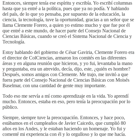
Entonces, siempre tenía ese espíritu y escribía. Yo escribí columnas
hasta que ya entré a la política, pues que ya no podía. Y hablando
del país, de lo que yo pensaba, por supuesto de la educación, la
ciencia, la tecnología, tuve la oportunidad, gracias a un señor que se
llama Clemente Forero, a quien yo estimo mucho y que fue por él
que entré a este mundo, de hacer parte del Consejo Nacional de
Ciencias Básicas, cuando se creó el Sistema Nacional de Ciencia y
Tecnología.
Estoy hablando del gobierno de César Gaviria, Clemente Forero era
el director de ColCiencias, armaron los comités en las diferentes
áreas y en alguna reunión que hicieron, y yo fui, levantaba la mano
y preguntaba, era un atrevido, decía, dijo, este, ¿quién es hombre?
Después, somos amigos con Clemente. Me trajo, me invitó a que
fuera parte del Consejo Nacional de Ciencias Básicas con Moisés
Baselmar, con una cantidad de gente muy importante.
Todo eso me servía a mí como aprendizaje en la vida. Yo aprendí
mucho. Entonces, estaba en eso, pero tenía la preocupación por lo
público.
Siempre, siempre tuve la preocupación. Entonces, y hace poco,
estábamos en el cumpleaños de Javier Caicedo, que cumplió 80
años en los Andes, y le estaban haciendo un homenaje. Yo fui y
comenté mi experiencia con él y lo orgulloso y lo que me hacía.