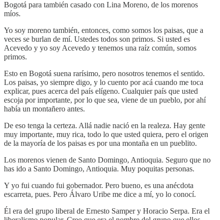
Bogotá para también casado con Lina Moreno, de los morenos
míos.
Yo soy moreno también, entonces, como somos los paisas, que a
veces se burlan de mí. Ustedes todos son primos. Si usted es
Acevedo y yo soy Acevedo y tenemos una raíz común, somos
primos.
Esto en Bogotá suena rarísimo, pero nosotros tenemos el sentido.
Los paisas, yo siempre digo, y lo cuento por acá cuando me toca
explicar, pues acerca del país elígeno. Cualquier país que usted
escoja por importante, por lo que sea, viene de un pueblo, por ahí
había un montañero antes.
De eso tenga la certeza. Allá nadie nació en la realeza. Hay gente
muy importante, muy rica, todo lo que usted quiera, pero el origen
de la mayoría de los paisas es por una montaña en un pueblito.
Los morenos vienen de Santo Domingo, Antioquia. Seguro que no
has ido a Santo Domingo, Antioquia. Muy poquitas personas.
Y yo fui cuando fui gobernador. Pero bueno, es una anécdota
escarreta, pues. Pero Álvaro Uribe me dice a mí, yo lo conocí.
Él era del grupo liberal de Ernesto Samper y Horacio Serpa. Era el
liberalismo popular. Creo que era el nombre del grupo que ellos