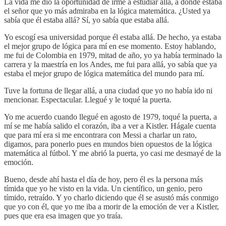
La vida me dio la oportunidad de irme a estudiar allá, a donde estaba
el señor que yo más admiraba en la lógica matemática. ¿Usted ya
sabía que él estaba allá? Sí, yo sabía que estaba allá.
Yo escogí esa universidad porque él estaba allá. De hecho, ya estaba
el mejor grupo de lógica para mí en ese momento. Estoy hablando,
me fui de Colombia en 1979, mitad de año, yo ya había terminado la
carrera y la maestría en los Andes, me fui para allá, yo sabía que ya
estaba el mejor grupo de lógica matemática del mundo para mí.
Tuve la fortuna de llegar allá, a una ciudad que yo no había ido ni
mencionar. Espectacular. Llegué y le toqué la puerta.
Yo me acuerdo cuando llegué en agosto de 1979, toqué la puerta, a
mí se me había salido el corazón, iba a ver a Kistler. Hágale cuenta
que para mí era si me encontrara con Messi a charlar un rato,
digamos, para ponerlo pues en mundos bien opuestos de la lógica
matemática al fútbol. Y me abrió la puerta, yo casi me desmayé de la
emoción.
Bueno, desde ahí hasta el día de hoy, pero él es la persona más
tímida que yo he visto en la vida. Un científico, un genio, pero
tímido, retraído. Y yo charlo diciendo que él se asustó más conmigo
que yo con él, que yo me iba a morir de la emoción de ver a Kistler,
pues que era esa imagen que yo traía.