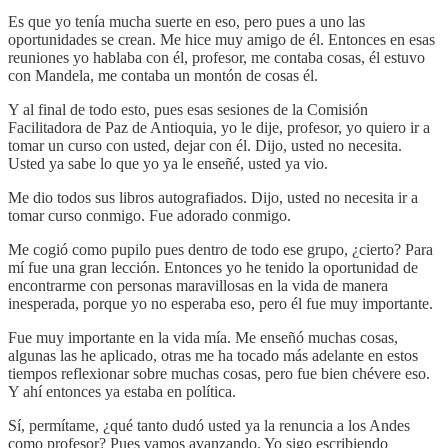
Es que yo tenía mucha suerte en eso, pero pues a uno las
oportunidades se crean. Me hice muy amigo de él. Entonces en esas
reuniones yo hablaba con él, profesor, me contaba cosas, él estuvo
con Mandela, me contaba un montón de cosas él.
Y al final de todo esto, pues esas sesiones de la Comisión
Facilitadora de Paz de Antioquia, yo le dije, profesor, yo quiero ir a
tomar un curso con usted, dejar con él. Dijo, usted no necesita.
Usted ya sabe lo que yo ya le enseñé, usted ya vio.
Me dio todos sus libros autografiados. Dijo, usted no necesita ir a
tomar curso conmigo. Fue adorado conmigo.
Me cogió como pupilo pues dentro de todo ese grupo, ¿cierto? Para
mí fue una gran lección. Entonces yo he tenido la oportunidad de
encontrarme con personas maravillosas en la vida de manera
inesperada, porque yo no esperaba eso, pero él fue muy importante.
Fue muy importante en la vida mía. Me enseñó muchas cosas,
algunas las he aplicado, otras me ha tocado más adelante en estos
tiempos reflexionar sobre muchas cosas, pero fue bien chévere eso.
Y ahí entonces ya estaba en política.
Sí, permítame, ¿qué tanto dudó usted ya la renuncia a los Andes
como profesor? Pues vamos avanzando. Yo sigo escribiendo