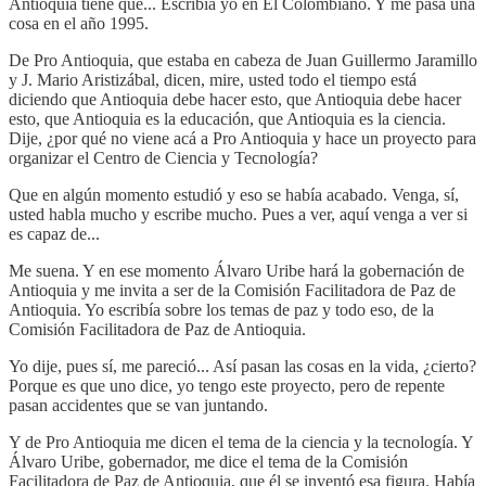
Antioquia tiene que... Escribía yo en El Colombiano. Y me pasa una
cosa en el año 1995.
De Pro Antioquia, que estaba en cabeza de Juan Guillermo Jaramillo
y J. Mario Aristizábal, dicen, mire, usted todo el tiempo está
diciendo que Antioquia debe hacer esto, que Antioquia debe hacer
esto, que Antioquia es la educación, que Antioquia es la ciencia.
Dije, ¿por qué no viene acá a Pro Antioquia y hace un proyecto para
organizar el Centro de Ciencia y Tecnología?
Que en algún momento estudió y eso se había acabado. Venga, sí,
usted habla mucho y escribe mucho. Pues a ver, aquí venga a ver si
es capaz de...
Me suena. Y en ese momento Álvaro Uribe hará la gobernación de
Antioquia y me invita a ser de la Comisión Facilitadora de Paz de
Antioquia. Yo escribía sobre los temas de paz y todo eso, de la
Comisión Facilitadora de Paz de Antioquia.
Yo dije, pues sí, me pareció... Así pasan las cosas en la vida, ¿cierto?
Porque es que uno dice, yo tengo este proyecto, pero de repente
pasan accidentes que se van juntando.
Y de Pro Antioquia me dicen el tema de la ciencia y la tecnología. Y
Álvaro Uribe, gobernador, me dice el tema de la Comisión
Facilitadora de Paz de Antioquia, que él se inventó esa figura. Había