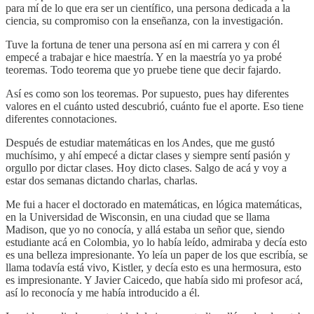
para mí de lo que era ser un científico, una persona dedicada a la
ciencia, su compromiso con la enseñanza, con la investigación.
Tuve la fortuna de tener una persona así en mi carrera y con él
empecé a trabajar e hice maestría. Y en la maestría yo ya probé
teoremas. Todo teorema que yo pruebe tiene que decir fajardo.
Así es como son los teoremas. Por supuesto, pues hay diferentes
valores en el cuánto usted descubrió, cuánto fue el aporte. Eso tiene
diferentes connotaciones.
Después de estudiar matemáticas en los Andes, que me gustó
muchísimo, y ahí empecé a dictar clases y siempre sentí pasión y
orgullo por dictar clases. Hoy dicto clases. Salgo de acá y voy a
estar dos semanas dictando charlas, charlas.
Me fui a hacer el doctorado en matemáticas, en lógica matemáticas,
en la Universidad de Wisconsin, en una ciudad que se llama
Madison, que yo no conocía, y allá estaba un señor que, siendo
estudiante acá en Colombia, yo lo había leído, admiraba y decía esto
es una belleza impresionante. Yo leía un paper de los que escribía, se
llama todavía está vivo, Kistler, y decía esto es una hermosura, esto
es impresionante. Y Javier Caicedo, que había sido mi profesor acá,
así lo reconocía y me había introducido a él.