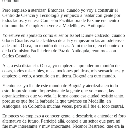
contribuir.
Pero empiezo a aterrizar. Entonces, cuando yo voy a construir el
Centro de Ciencia y Tecnología y empiezo a hablar con gente por
todos lados, y en esa Comisión Facilitadora de Paz me encuentro
otro mundo. Y empiezo a ver esa Medellín, esa Antioquia.
Yo estuve en apartado como el señor Isabel Duarte Calcedo, cuando
Gloria Cuartas era la alcaldesa de allá y empezaron las autodefensas
a destruir. O sea, un montón de cosas. A mí me tocó, en el contexto
de la Comisión Facilitadora de Paz de Antioquia, reunirnos con
Carlos Castaño.
Así, a esta distancia. O sea, yo empiezo a aprender un montón de
cosas, todos mis cables, mis emociones políticas, mis sensaciones, y
empiezo a verlo, a sentirlo en mi tierra. Bogotá era otro mundo.
Y entonces yo iba de este mundo de Bogotá y aterrizaba en todo
esto. Impresionante. Impresionante la gente que yo conocí, las
organizaciones que yo veía, la forma como esa ciudad resistió tanto,
porque es que fue la barbarie la que tuvimos en Medellín, en
Antioquia, en Colombia muchas veces, pero allá fue el foco central.
Entonces yo empiezo a conocer gente, a descubrir, a entender el foro
alternativo de futuro. Participé allá, conocí a un señor que para mí
fue muy interesante y muy importante, Nicanor Restrepo, que era la