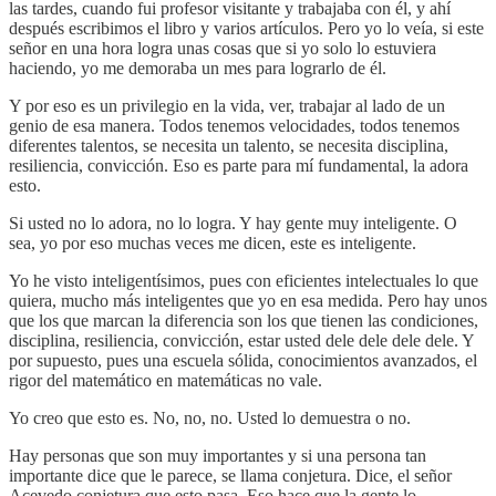
las tardes, cuando fui profesor visitante y trabajaba con él, y ahí
después escribimos el libro y varios artículos. Pero yo lo veía, si este
señor en una hora logra unas cosas que si yo solo lo estuviera
haciendo, yo me demoraba un mes para lograrlo de él.
Y por eso es un privilegio en la vida, ver, trabajar al lado de un
genio de esa manera. Todos tenemos velocidades, todos tenemos
diferentes talentos, se necesita un talento, se necesita disciplina,
resiliencia, convicción. Eso es parte para mí fundamental, la adora
esto.
Si usted no lo adora, no lo logra. Y hay gente muy inteligente. O
sea, yo por eso muchas veces me dicen, este es inteligente.
Yo he visto inteligentísimos, pues con eficientes intelectuales lo que
quiera, mucho más inteligentes que yo en esa medida. Pero hay unos
que los que marcan la diferencia son los que tienen las condiciones,
disciplina, resiliencia, convicción, estar usted dele dele dele dele. Y
por supuesto, pues una escuela sólida, conocimientos avanzados, el
rigor del matemático en matemáticas no vale.
Yo creo que esto es. No, no, no. Usted lo demuestra o no.
Hay personas que son muy importantes y si una persona tan
importante dice que le parece, se llama conjetura. Dice, el señor
Acevedo conjetura que esto pasa. Eso hace que la gente lo