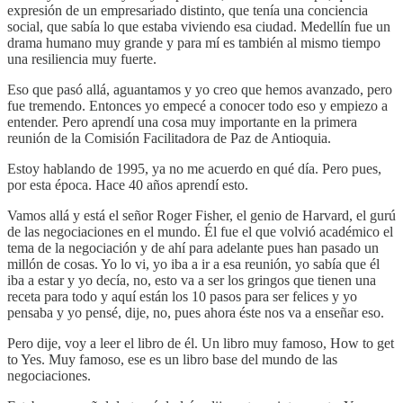
expresión de un empresariado distinto, que tenía una conciencia
social, que sabía lo que estaba viviendo esa ciudad. Medellín fue un
drama humano muy grande y para mí es también al mismo tiempo
una resiliencia muy fuerte.
Eso que pasó allá, aguantamos y yo creo que hemos avanzado, pero
fue tremendo. Entonces yo empecé a conocer todo eso y empiezo a
entender. Pero aprendí una cosa muy importante en la primera
reunión de la Comisión Facilitadora de Paz de Antioquia.
Estoy hablando de 1995, ya no me acuerdo en qué día. Pero pues,
por esta época. Hace 40 años aprendí esto.
Vamos allá y está el señor Roger Fisher, el genio de Harvard, el gurú
de las negociaciones en el mundo. Él fue el que volvió académico el
tema de la negociación y de ahí para adelante pues han pasado un
millón de cosas. Yo lo vi, yo iba a ir a esa reunión, yo sabía que él
iba a estar y yo decía, no, esto va a ser los gringos que tienen una
receta para todo y aquí están los 10 pasos para ser felices y yo
pensaba y yo pensé, dije, no, pues ahora éste nos va a enseñar eso.
Pero dije, voy a leer el libro de él. Un libro muy famoso, How to get
to Yes. Muy famoso, ese es un libro base del mundo de las
negociaciones.