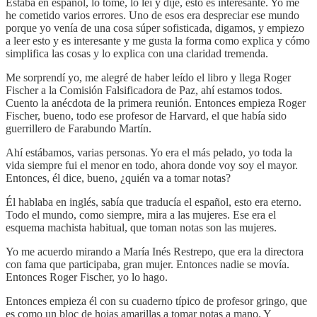
Estaba en español, lo tomé, lo leí y dije, esto es interesante. Yo me
he cometido varios errores. Uno de esos era despreciar ese mundo
porque yo venía de una cosa súper sofisticada, digamos, y empiezo
a leer esto y es interesante y me gusta la forma como explica y cómo
simplifica las cosas y lo explica con una claridad tremenda.
Me sorprendí yo, me alegré de haber leído el libro y llega Roger
Fischer a la Comisión Falsificadora de Paz, ahí estamos todos.
Cuento la anécdota de la primera reunión. Entonces empieza Roger
Fischer, bueno, todo ese profesor de Harvard, el que había sido
guerrillero de Farabundo Martín.
Ahí estábamos, varias personas. Yo era el más pelado, yo toda la
vida siempre fui el menor en todo, ahora donde voy soy el mayor.
Entonces, él dice, bueno, ¿quién va a tomar notas?
Él hablaba en inglés, sabía que traducía el español, esto era eterno.
Todo el mundo, como siempre, mira a las mujeres. Ese era el
esquema machista habitual, que toman notas son las mujeres.
Yo me acuerdo mirando a María Inés Restrepo, que era la directora
con fama que participaba, gran mujer. Entonces nadie se movía.
Entonces Roger Fischer, yo lo hago.
Entonces empieza él con su cuaderno típico de profesor gringo, que
es como un bloc de hojas amarillas a tomar notas a mano. Y