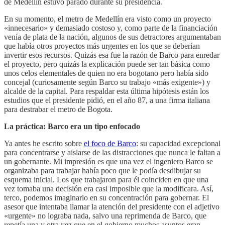
de Medellín estuvo parado durante su presidencia.
En su momento, el metro de Medellín era visto como un proyecto
«innecesario» y demasiado costoso y, como parte de la financiación
venía de plata de la nación, algunos de sus detractores argumentaban
que había otros proyectos más urgentes en los que se deberían
invertir esos recursos. Quizás esa fue la razón de Barco para enredar
el proyecto, pero quizás la explicación puede ser tan básica como
unos celos elementales de quien no era bogotano pero había sido
concejal (curiosamente según Barco su trabajo «más exigente») y
alcalde de la capital. Para respaldar esta última hipótesis están los
estudios que el presidente pidió, en el año 87, a una firma italiana
para destrabar el metro de Bogota.
La práctica: Barco era un tipo enfocado
Ya antes he escrito sobre
el foco de Barco
: su capacidad excepcional
para concentrarse y aislarse de las distracciones que nunca le faltan a
un gobernante. Mi impresión es que una vez el ingeniero Barco se
organizaba para trabajar había poco que le podía desdibujar su
esquema inicial. Los que trabajaron para él coinciden en que una
vez tomaba una decisión era casi imposible que la modificara. Así,
terco, podemos imaginarlo en su concentración para gobernar. El
asesor que intentaba llamar la atención del presidente con el adjetivo
«urgente» no lograba nada, salvo una reprimenda de Barco, que
repetía una y otra vez que en el gobierno muchos asuntos eran