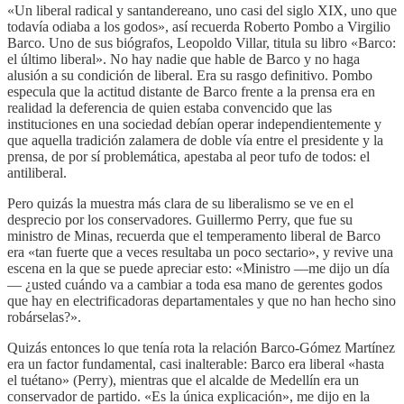
«Un liberal radical y santandereano, uno casi del siglo XIX, uno que
todavía odiaba a los godos», así recuerda Roberto Pombo a Virgilio
Barco. Uno de sus biógrafos, Leopoldo Villar, titula su libro «Barco:
el último liberal». No hay nadie que hable de Barco y no haga
alusión a su condición de liberal. Era su rasgo definitivo. Pombo
especula que la actitud distante de Barco frente a la prensa era en
realidad la deferencia de quien estaba convencido que las
instituciones en una sociedad debían operar independientemente y
que aquella tradición zalamera de doble vía entre el presidente y la
prensa, de por sí problemática, apestaba al peor tufo de todos: el
antiliberal.
Pero quizás la muestra más clara de su liberalismo se ve en el
desprecio por los conservadores. Guillermo Perry, que fue su
ministro de Minas, recuerda que el temperamento liberal de Barco
era «tan fuerte que a veces resultaba un poco sectario», y revive una
escena en la que se puede apreciar esto: «Ministro —me dijo un día
— ¿usted cuándo va a cambiar a toda esa mano de gerentes godos
que hay en electrificadoras departamentales y que no han hecho sino
robárselas?».
Quizás entonces lo que tenía rota la relación Barco-Gómez Martínez
era un factor fundamental, casi inalterable: Barco era liberal «hasta
el tuétano» (Perry), mientras que el alcalde de Medellín era un
conservador de partido. «Es la única explicación», me dijo en la