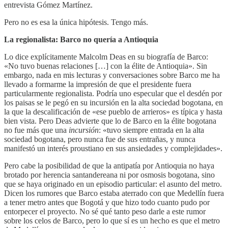
entrevista Gómez Martínez.
Pero no es esa la única hipótesis. Tengo más.
La regionalista: Barco no quería a Antioquia
Lo dice explícitamente Malcolm Deas en su biografía de Barco:
«No tuvo buenas relaciones […] con la élite de Antioquia». Sin
embargo, nada en mis lecturas y conversaciones sobre Barco me ha
llevado a formarme la impresión de que el presidente fuera
particularmente regionalista. Podría uno especular que el desdén por
los paisas se le pegó en su incursión en la alta sociedad bogotana, en
la que la descalificación de «ese pueblo de arrieros» es típica y hasta
bien vista. Pero Deas advierte que lo de Barco en la élite bogotana
no fue más que una
incursión
: «tuvo siempre entrada en la alta
sociedad bogotana, pero nunca fue de sus entrañas, y nunca
manifestó un interés proustiano en sus ansiedades y complejidades».
Pero cabe la posibilidad de que la antipatía por Antioquia no haya
brotado por herencia santandereana ni por osmosis bogotana, sino
que se haya originado en un episodio particular: el asunto del metro.
Dicen los rumores que Barco estaba aterrado con que Medellín fuera
a tener metro antes que Bogotá y que hizo todo cuanto pudo por
entorpecer el proyecto. No sé qué tanto peso darle a este rumor
sobre los celos de Barco, pero lo que sí es un hecho es que el metro