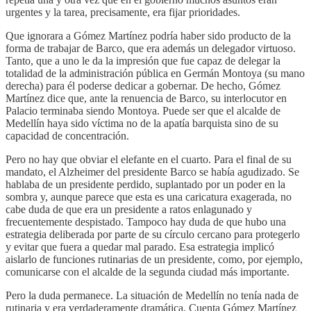
urgentes y la tarea, precisamente, era fijar prioridades.
Que ignorara a Gómez Martínez podría haber sido producto de la
forma de trabajar de Barco, que era además un delegador virtuoso.
Tanto, que a uno le da la impresión que fue capaz de delegar la
totalidad de la administración pública en Germán Montoya (su mano
derecha) para él poderse dedicar a gobernar. De hecho, Gómez
Martínez dice que, ante la renuencia de Barco, su interlocutor en
Palacio terminaba siendo Montoya. Puede ser que el alcalde de
Medellín haya sido víctima no de la apatía barquista sino de su
capacidad de concentración.
Pero no hay que obviar el elefante en el cuarto. Para el final de su
mandato, el Alzheimer del presidente Barco se había agudizado. Se
hablaba de un presidente perdido, suplantado por un poder en la
sombra y, aunque parece que esta es una caricatura exagerada, no
cabe duda de que era un presidente a ratos enlagunado y
frecuentemente despistado. Tampoco hay duda de que hubo una
estrategia deliberada por parte de su círculo cercano para protegerlo
y evitar que fuera a quedar mal parado. Esa estrategia implicó
aislarlo de funciones rutinarias de un presidente, como, por ejemplo,
comunicarse con el alcalde de la segunda ciudad más importante.
Pero la duda permanece. La situación de Medellín no tenía nada de
rutinaria y era verdaderamente dramática. Cuenta Gómez Martínez