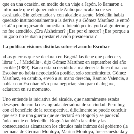
que en una ocasión, en medio de un viaje a Japón, lo llamaron a
informarle que el gobernador de Antioquia acababa de ser
asesinado. Sin gobernador y con alcalde ausente, Medellín había
quedado institucionalmente a la deriva y a Gómez Martínez le entró
el afán por regresar de inmediato. Intentó pedir ayuda al gobierno y
no fue atendido. ¿Era Alzheimer? ¿Era por el metro? ¿Era porque a
un godo no le iban a prestar el avión presidencial?
La política: visiones distintas sobre el asunto Escobar
«Las guerras que se declaran en Bogotá las tiene que padecer y
librar […] Medellín», dijo Gómez Martínez en septiembre del año
terrible (1989). Barco estaba decidido a mantener la línea dura: con
Escobar no había negociación posible, solo sometimiento. Gómez
Martínez, en cambio, envió a su mano derecha, Ramiro Valencia, a
hablar con Escobar. «No para negociar, sino para dialogar»,
aclararon en su momento.
Uno entiende la iniciativa del alcalde, que naturalmente estaba
desesperado con la desangrada aterradora de su ciudad. Pero hoy,
con el beneficio de la retrospectiva, difícilmente se puede concluir
que esta fue una guerra que se declaró en Bogotá y se padeció
únicamente en Medellín. Bogotá también la sufrió y las
consecuencias alcanzaron los círculos más íntimos del gobierno (la
hermana de German Montoya, Marina Montoya, fue secuestrada y