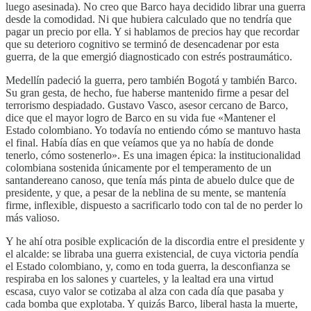
luego asesinada). No creo que Barco haya decidido librar una guerra
desde la comodidad. Ni que hubiera calculado que no tendría que
pagar un precio por ella. Y si hablamos de precios hay que recordar
que su deterioro cognitivo se terminó de desencadenar por esta
guerra, de la que emergió diagnosticado con estrés postraumático.
Medellín padeció la guerra, pero también Bogotá y también Barco.
Su gran gesta, de hecho, fue haberse mantenido firme a pesar del
terrorismo despiadado. Gustavo Vasco, asesor cercano de Barco,
dice que el mayor logro de Barco en su vida fue «Mantener el
Estado colombiano. Yo todavía no entiendo cómo se mantuvo hasta
el final. Había días en que veíamos que ya no había de donde
tenerlo, cómo sostenerlo». Es una imagen épica: la institucionalidad
colombiana sostenida únicamente por el temperamento de un
santandereano canoso, que tenía más pinta de abuelo dulce que de
presidente, y que, a pesar de la neblina de su mente, se mantenía
firme, inflexible, dispuesto a sacrificarlo todo con tal de no perder lo
más valioso.
Y he ahí otra posible explicación de la discordia entre el presidente y
el alcalde: se libraba una guerra existencial, de cuya victoria pendía
el Estado colombiano, y, como en toda guerra, la desconfianza se
respiraba en los salones y cuarteles, y la lealtad era una virtud
escasa, cuyo valor se cotizaba al alza con cada día que pasaba y
cada bomba que explotaba. Y quizás Barco, liberal hasta la muerte,