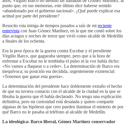
años, Virgilio Barco no atendió las llamadas de Gómez Martínez, al
punto que, en sus memorias, este último dice haberse sentido
«abandonado por el gobierno nacional». ¿Qué puede explicar esa
actitud por parte del presidente?
Resucito esta intriga de tiempos pasados a raíz de mi
reciente
entrevista
con Juan Gómez Martínez, en la que me contó sobre los
días aciagos y noches de terror que vivió como alcalde de Medellín
a finales de los ochenta.
Era la peor época de la guerra contra Escobar y el presdiente
Virgilio Barco, que gagueaba siempre, pero que a la hora de
enfrentar a Escobar no le temblaba el pulso ni la voz había dicho:
«No vamos a flaquear o a ceder». La determinación de Barco era
inequívoca; su posición era decidida, urgentemente existencial:
«Tenemos que ganar esta guerra».
La determinación del presidente hace doblemente extraño el hecho
de que no tuviera contacto con el alcalde de la ciudad en la que se
libraba la guerra que él había declarado. No tengo una explicación
definitiva, pero mi curiosidad está desatada y quiero compartir
algunas de las hipótesis que creo pueden iluminar el misterio de por
qué Barco no le pasaba al teléfono al alcalde de Medellín.
La ideológica: Barco liberal, Gómez Martínez conservador