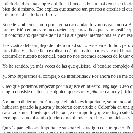
inferioridad es una empresa difícil. Hemos sido tan insistentes en l
bien de sí mismo. Eso explica que seamos tan prestos a creerles el c
inferioridad en todo su furor.
Sucede también cuando por alguna casualidad le vamos ganando a Bras
premonición en nuestro inconsciente que nos dice que es imposible qu
un colombiano que trate de tú a tú a sus pares internacionales y en es
Los costos del complejo de inferioridad son obvios en el futbol, pero 
previsible y ni hace falta explicar cuál de las dos partes sale mal l
desarrollar nuestro potencial, pues no nos creemos capaces de lograr
Yo he sentido, ya más veces de las que quisiera, el bendito complejo 
¿Cómo superamos el complejo de inferioridad? Por ahora no se me ocu
Creo que podemos empezar por un ajuste en nuestro lenguaje. Creo qu
elogio consiste en decir de alguien que es muy
pila
, o sea, muy juicios
No me malinterpreten. Creo que el juicio es importante, sobre todo al p
hubieran ganado la guerra y hubieran convertido a Colombia en una gr
sacar adelante. Puede que el lenguaje no importe y que no haya sido la
recompensa no al adulto juicioso, no al modesto, sino al ambicioso y 
Quizás para ello sea importante superar el paradigma del traqueto. Pu