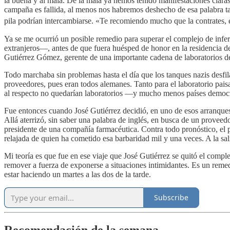
la buena y al mala. De la mala ya hemos tenido manifestaciones claras
campaña es fallida, al menos nos habremos deshecho de esa palabra ta
pila podrían intercambiarse. «Te recomiendo mucho que la contrates, 
Ya se me ocurrió un posible remedio para superar el complejo de infe
extranjeros—, antes de que fuera huésped de honor en la residencia d
Gutiérrez Gómez, gerente de una importante cadena de laboratorios d
Todo marchaba sin problemas hasta el día que los tanques nazis desfi
proveedores, pues eran todos alemanes. Tanto para el laboratorio paisa
al respecto no quedarían laboratorios —y mucho menos países democ
Fue entonces cuando José Gutiérrez decidió, en uno de esos arranques
Allá aterrizó, sin saber una palabra de inglés, en busca de un proveed
presidente de una compañía farmacéutica. Contra todo pronóstico, el pre
relajada de quien ha cometido esa barbaridad mil y una veces. A la sal
Mi teoría es que fue en ese viaje que José Gutiérrez se quitó el compl
remover a fuerza de exponerse a situaciones intimidantes. Es un remedi
estar haciendo un martes a las dos de la tarde.
Subscribe
Recomendación de la semana