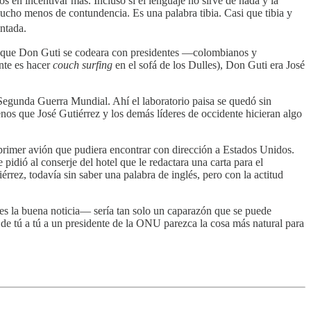
 en incentivar más. Incluso si el lenguaje no sirve de nada y la
ucho menos de contundencia. Es una palabra tibia. Casi que tibia y
ntada.
 de que Don Guti se codeara con presidentes —colombianos y
nte es hacer
couch surfing
en el sofá de los Dulles), Don Guti era José
 Segunda Guerra Mundial. Ahí el laboratorio paisa se quedó sin
enos que José Gutiérrez y los demás líderes de occidente hicieran algo
primer avión que pudiera encontrar con dirección a Estados Unidos.
pidió al conserje del hotel que le redactara una carta para el
érrez, todavía sin saber una palabra de inglés, pero con la actitud
a es la buena noticia— sería tan solo un caparazón que se puede
e de tú a tú a un presidente de la ONU parezca la cosa más natural para