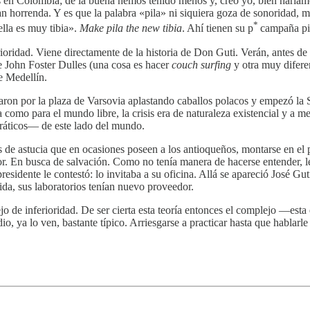
 en Colombia; de la buena hemos tenido menos y, creo yo, bien haríamos
n horrenda. Y es que la palabra «pila» ni siquiera goza de sonoridad, m
*
ella es muy tibia».
Make pila the new tibia
. Ahí tienen su p
campaña pi
rioridad. Viene directamente de la historia de Don Guti. Verán, antes
e John Foster Dulles (una cosa es hacer
couch surfing
y otra muy difere
e Medellín.
laron por la plaza de Varsovia aplastando caballos polacos y empezó la
 como para el mundo libre, la crisis era de naturaleza existencial y a m
ráticos— de este lado del mundo.
 de astucia que en ocasiones poseen a los antioqueños, montarse en el 
or. En busca de salvación. Como no tenía manera de hacerse entender, le 
sidente le contestó: lo invitaba a su oficina. Allá se apareció José Guti
ida, sus laboratorios tenían nuevo proveedor.
ejo de inferioridad. De ser cierta esta teoría entonces el complejo —est
o, ya lo ven, bastante típico. Arriesgarse a practicar hasta que hablarl