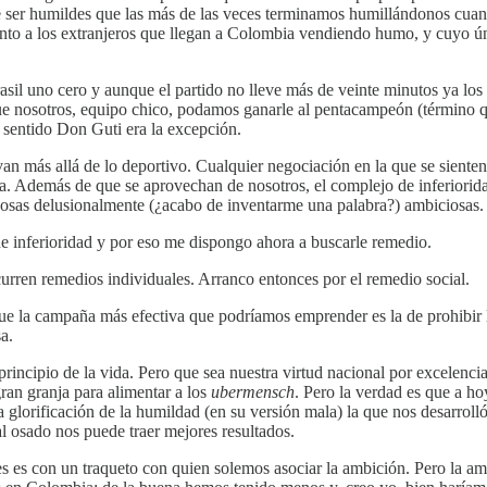
o de ser humildes que las más de las veces terminamos humillándonos cua
uento a los extranjeros que llegan a Colombia vendiendo humo, y cuyo ú
il uno cero y aunque el partido no lleve más de veinte minutos ya lo
e nosotros, equipo chico, podamos ganarle al pentacampeón (término que,
e sentido Don Guti era la excepción.
van más allá de lo deportivo. Cualquier negociación en la que se sienten
ibrada. Además de que se aprovechan de nosotros, el complejo de inferio
 cosas delusionalmente (¿acabo de inventarme una palabra?) ambiciosas.
de inferioridad y por eso me dispongo ahora a buscarle remedio.
rren remedios individuales. Arranco entonces por el remedio social.
e la campaña más efectiva que podríamos emprender es la de prohibir 
a.
rincipio de la vida. Pero que sea nuestra virtud nacional por excelencia
an granja para alimentar a los
ubermensch
. Pero la verdad es que a ho
 glorificación de la humildad (en su versión mala) la que nos desarroll
al osado nos puede traer mejores resultados.
es es con un traqueto con quien solemos asociar la ambición. Pero la am