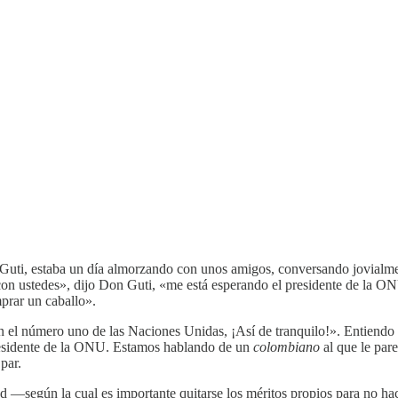
Guti, estaba un día almorzando con unos amigos, conversando jovialmen
on ustedes», dijo Don Guti, «me está esperando el presidente de la ON
mprar un caballo».
on el número uno de las Naciones Unidas, ¡Así de tranquilo!». Entiendo
presidente de la ONU. Estamos hablando de un
colombiano
al que le par
par.
ad —según la cual es importante quitarse los méritos propios para no h