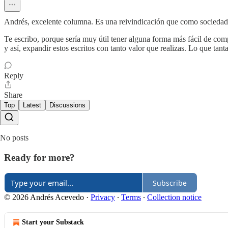
Andrés, excelente columna. Es una reivindicación que como sociedad d
Te escribo, porque sería muy útil tener alguna forma más fácil de comp
y así, expandir estos escritos con tanto valor que realizas. Lo que tanta
Reply
Share
Top
Latest
Discussions
No posts
Ready for more?
Subscribe
© 2026 Andrés Acevedo
·
Privacy
∙
Terms
∙
Collection notice
Start your Substack